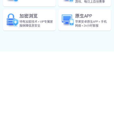
徐若瑄的经历更是充满了传奇，她坚持自我，勇于突破，成
就了一个多维度的艺术人生。本文将从四个方面详细探讨徐
若瑄从歌坛女神到荧幕女主的转型之路，以及她丰富多彩的
人生历程。
1、歌坛女神的光辉岁月
徐若瑄的音乐之路始于90年代，年轻时的她凭借清新甜美的
嗓音和甜美可人的形象迅速走红。1995年，她凭借专辑《我
可以抱你吗》正式出道，这张专辑不仅让她在台湾歌坛崭露
头角，也迅速吸引了大量粉丝的关注。她的嗓音清亮、甜美
且富有情感，使得她成为了那个时代的代表性女歌手之一。
zoty中欧,zoty中欧官网,zoty中欧官方app下载,zoty中欧官
方网站
随着时间的推移，徐若瑄不断推陈出新，她的音乐作品总是
能够紧跟时代的潮流，兼具感性与力量。她的歌曲不仅仅局
限于甜美的情歌，还涉猎了更多不同风格的音乐，展现出她